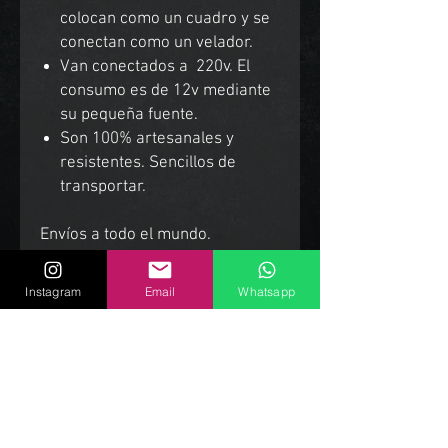
colocan como un cuadro y se
conectan como un velador.
Van conectados a 220v. El
consumo es de 12v mediante
su pequeña fuente.
Son 100% artesanales y
resistentes. Sencillos de
transportar.
Envíos a todo el mundo.
Instagram
Email
Whatsapp
Productos Relacionados