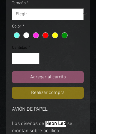
Tamaño
*
Color
*
Cantidad
*
Agregar al carrito
Realizar compra
AVIÓN DE PAPEL
Los diseños de
Neon Led
se
montan sobre acrílico