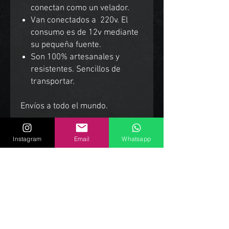
conectan como un velador.
Van conectados a 220v. El
consumo es de 12v mediante
su pequeña fuente.
Son 100% artesanales y
resistentes. Sencillos de
transportar.
Envíos a todo el mundo.
Instagram
Email
Whatsapp
Productos Relacionados