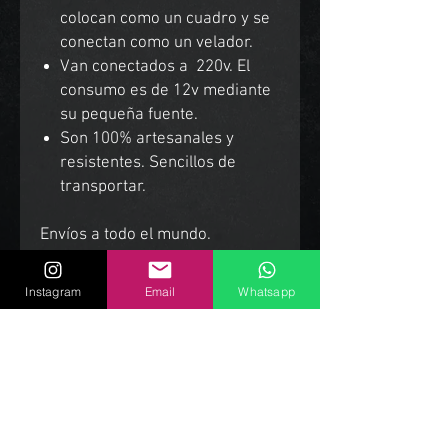
colocan como un cuadro y se
conectan como un velador.
Van conectados a 220v. El
consumo es de 12v mediante
su pequeña fuente.
Son 100% artesanales y
resistentes. Sencillos de
transportar.
Envíos a todo el mundo.
Instagram
Email
Whatsapp
Productos Relacionados