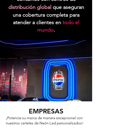
distribución global
que aseguran
una cobertura completa para
atender a clientes en
todo el
mundo
.
EMPRESAS
¡Potencie su marca de manera excepcional con
nuestros carteles de Neón Led personalizados!