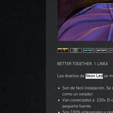
BETTER TOGETHER. 1 LINEA
Los diseños de
Neon Led
se mo
Son de fácil instalación. S
como un velador.
Van conectados a 220v. El
pequeña fuente.
Son 100% artesanales y resi