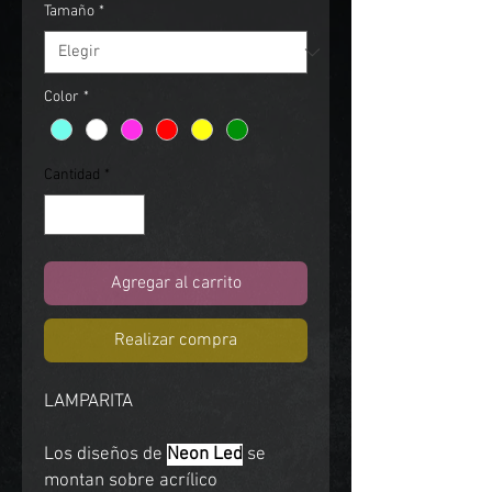
Tamaño
*
Color
*
Cantidad
*
Agregar al carrito
Realizar compra
LAMPARITA
Los diseños de
Neon Led
se
montan sobre acrílico