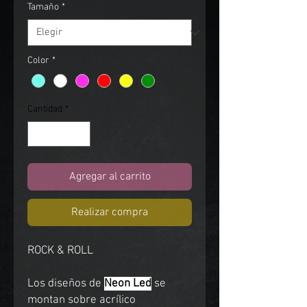
Tamaño
*
Color
*
Cantidad
*
Agregar al carrito
Realizar compra
ROCK & ROLL
Los diseños de
Neon Led
se
montan sobre acrílico