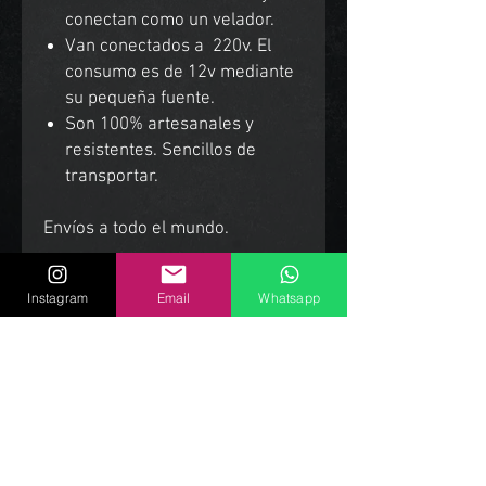
conectan como un velador.
Van conectados a 220v. El
consumo es de 12v mediante
su pequeña fuente.
Son 100% artesanales y
resistentes. Sencillos de
transportar.
Envíos a todo el mundo.
Instagram
Email
Whatsapp
Productos Relacionados