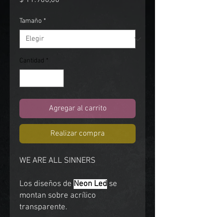
$ 11.900,00
Tamaño
*
Cantidad
*
Agregar al carrito
Realizar compra
WE ARE ALL SINNERS
Los diseños de
Neon Led
se
montan sobre acrílico
transparente.