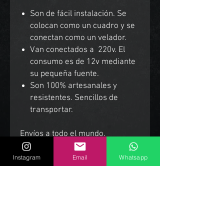
Son de fácil instalación. Se
colocan como un cuadro y se
conectan como un velador.
Van conectados a 220v. El
consumo es de 12v mediante
su pequeña fuente.
Son 100% artesanales y
resistentes. Sencillos de
transportar.
Envíos a todo el mundo.
Instagram
Email
Whatsapp
Productos Relacionados