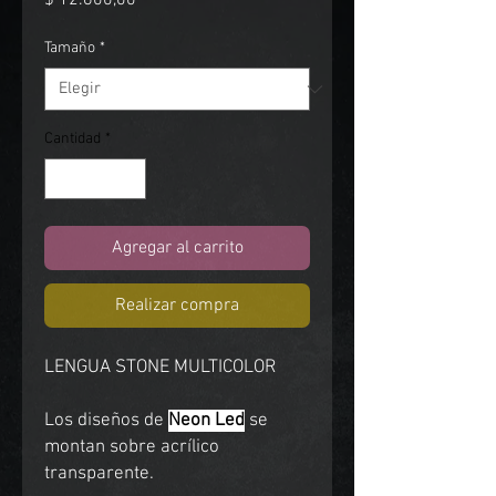
$ 12.600,00
Tamaño
*
Cantidad
*
Agregar al carrito
Realizar compra
LENGUA STONE MULTICOLOR
Los diseños de
Neon Led
se
montan sobre acrílico
transparente.