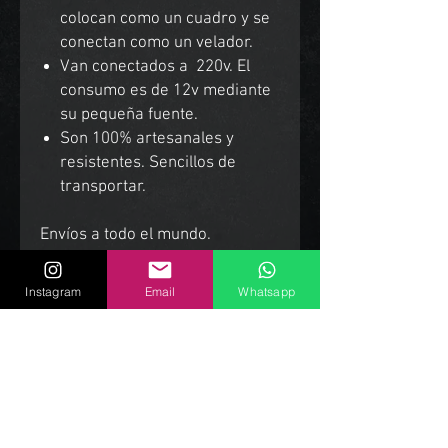
colocan como un cuadro y se
conectan como un velador.
Van conectados a 220v. El
consumo es de 12v mediante
su pequeña fuente.
Son 100% artesanales y
resistentes. Sencillos de
transportar.
Envíos a todo el mundo.
Instagram
Email
Whatsapp
Productos Relacionados