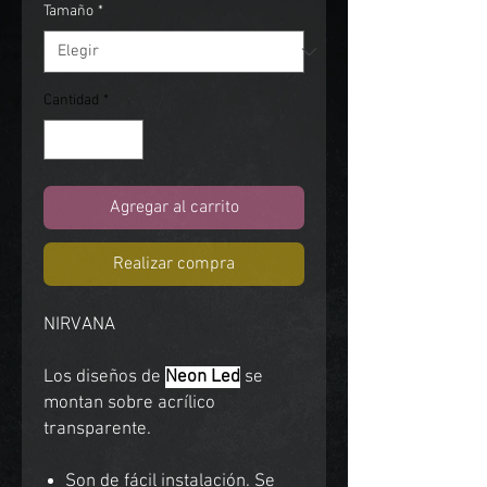
Tamaño
*
Cantidad
*
Agregar al carrito
Realizar compra
NIRVANA
Los diseños de
Neon Led
se
montan sobre acrílico
transparente.
Son de fácil instalación. Se