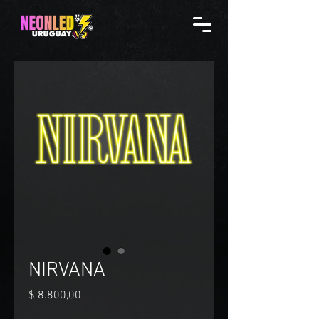
NIRVANA
Precio
$ 8.800,00