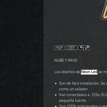
NUBE Y RAYO
Los diseños de
Neon Led
se mo
Son de fácil instalación. S
como un velador.
Van conectados a 220v. El
pequeña fuente.
Son 100% artesanales y resi