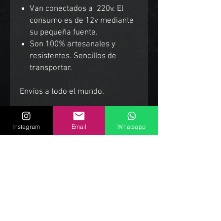
Van conectados a 220v. El
consumo es de 12v mediante
su pequeña fuente.
Son 100% artesanales y
resistentes. Sencillos de
transportar.
Envíos a todo el mundo.
Instagram
Email
Whatsapp
Productos Relacionados