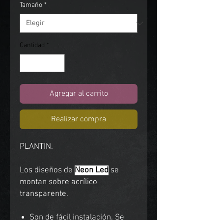
Tamaño
*
Cantidad
*
Agregar al carrito
Realizar compra
PLANTIN.
Los diseños de
Neon Led
se
montan sobre acrílico
transparente.
Son de fácil instalación. Se