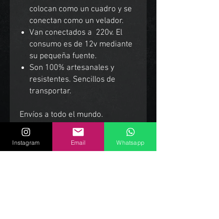
colocan como un cuadro y se
conectan como un velador.
Van conectados a 220v. El
consumo es de 12v mediante
su pequeña fuente.
Son 100% artesanales y
resistentes. Sencillos de
transportar.
Envíos a todo el mundo.
Instagram
Email
Whatsapp
Productos Relacionados