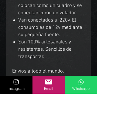
colocan como un cuadro y se
conectan como un velador.
Van conectados a 220v. El
consumo es de 12v mediante
su pequeña fuente.
Son 100% artesanales y
resistentes. Sencillos de
transportar.
Envíos a todo el mundo.
Instagram
Email
Whatsapp
Productos Relacionados