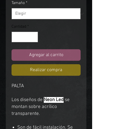
Tamaño
*
Cantidad
*
Agregar al carrito
Realizar compra
PALTA
Los diseños de
Neon Led
se
montan sobre acrílico
transparente.
Son de fácil instalación. Se