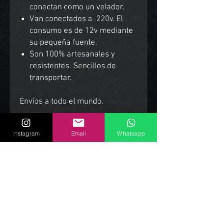
conectan como un velador.
Van conectados a 220v. El
consumo es de 12v mediante
su pequeña fuente.
Son 100% artesanales y
resistentes. Sencillos de
transportar.
Envíos a todo el mundo.
Instagram
Email
Whatsapp
Productos Relacionados