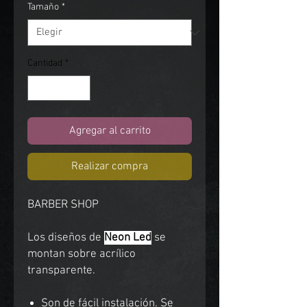
Tamaño
*
Cantidad
*
Agregar al carrito
Realizar compra
BARBER SHOP
Los diseños de
Neon Led
se
montan sobre acrílico
transparente.
Son de fácil instalación. Se