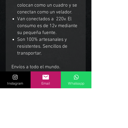
colocan como un cuadro y se
conectan como un velador.
Van conectados a 220v. El
consumo es de 12v mediante
su pequeña fuente.
Son 100% artesanales y
resistentes. Sencillos de
transportar.
Envíos a todo el mundo.
Instagram
Email
Whatsapp
Productos Relacionados