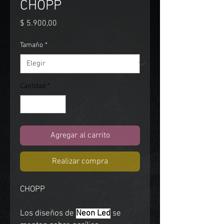
CHOPP
Precio
$ 5.900,00
Tamaño
*
Cantidad
*
Agregar al carrito
Realizar compra
CHOPP
Los diseños de
Neon Led
se