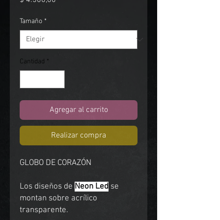
$ 4.500,00
Tamaño
*
Cantidad
*
Agregar al carrito
Realizar compra
GLOBO DE CORAZÓN
Los diseños de
Neon Led
se
montan sobre acrílico
transparente.