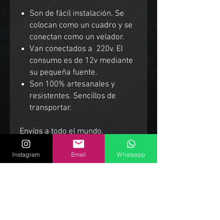
Son de fácil instalación. Se
colocan como un cuadro y se
conectan como un velador.
Van conectados a 220v. El
consumo es de 12v mediante
su pequeña fuente.
Son 100% artesanales y
resistentes. Sencillos de
transportar.
Envíos a todo el mundo.
Instagram
Email
Whatsapp
Productos Relacionados