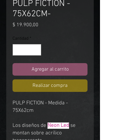
PULP FICTION -
75X62CM-
Precio
$ 19.900,00
Cantidad
*
Agregar al carrito
Realizar compra
PULP FICTION - Medida -
75X62cm
Los diseños de
Neon Led
se
montan sobre acrílico