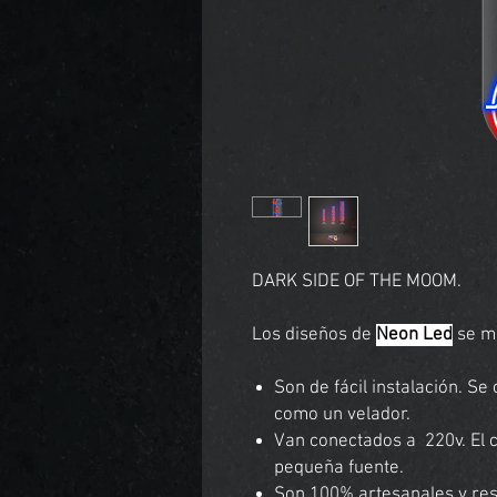
DARK SIDE OF THE MOOM.
Los diseños de
Neon Led
se mo
Son de fácil instalación. S
como un velador.
Van conectados a 220v. El
pequeña fuente.
Son 100% artesanales y resi