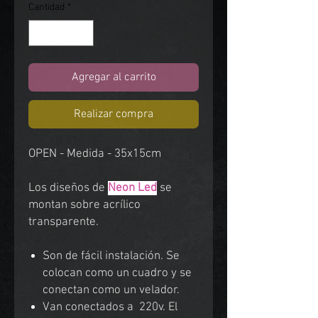
Cantidad
*
Agregar al carrito
Realizar compra
OPEN - Medida - 35x15cm
Los diseños de
Neon Led
se
montan sobre acrílico
transparente.
Son de fácil instalación. Se
colocan como un cuadro y se
conectan como un velador.
Van conectados a 220v. El