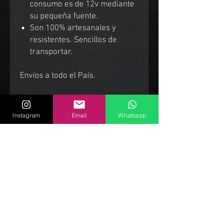
consumo es de 12v mediante
su pequeña fuente.
Son 100% artesanales y
resistentes. Sencillos de
transportar.
Envíos a todo el País.
Instagram
Email
Whatsapp
Productos Relacionados