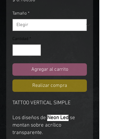
$ 6.100,00
Tamaño
*
Cantidad
*
Agregar al carrito
Realizar compra
TATTOO VERTICAL SIMPLE
Los diseños de
Neon Led
se
montan sobre acrílico
transparente.