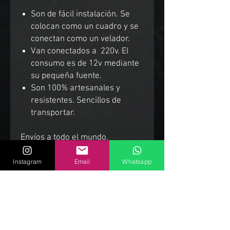
Son de fácil instalación. Se
colocan como un cuadro y se
conectan como un velador.
Van conectados a 220v. El
consumo es de 12v mediante
su pequeña fuente.
Son 100% artesanales y
resistentes. Sencillos de
transportar.
Envíos a todo el mundo.
Instagram
Email
Whatsapp
Productos Relacionados